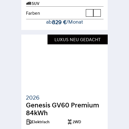
SUV
Farben
ab
829 €
/Monat
LUXUS NEU GEDACHT
2026
Genesis GV60 Premium 
84kWh
Elektrisch
2WD