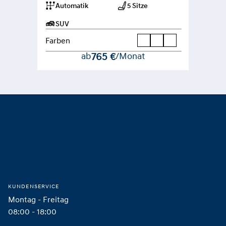
Automatik
5 Sitze
SUV
Farben
ab
765 €
/Monat
Footer
Startseite
KUNDENSERVICE
Montag - Freitag
08:00 - 18:00