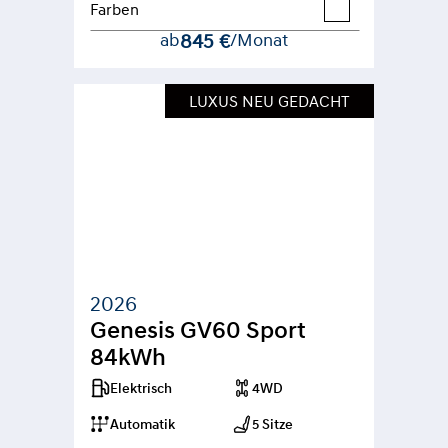
Farben
ab
845 €
/Monat
LUXUS NEU GEDACHT
2026
Genesis GV60 Sport 
84kWh
Elektrisch
4WD
Automatik
5 Sitze