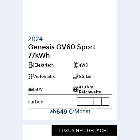
2024
Genesis GV60 Sport 
77kWh
Elektrisch
4WD
Automatik
5 Sitze
470 km 
SUV
Reichweite
Farben
ab
649 €
/Monat
LUXUS NEU GEDACHT