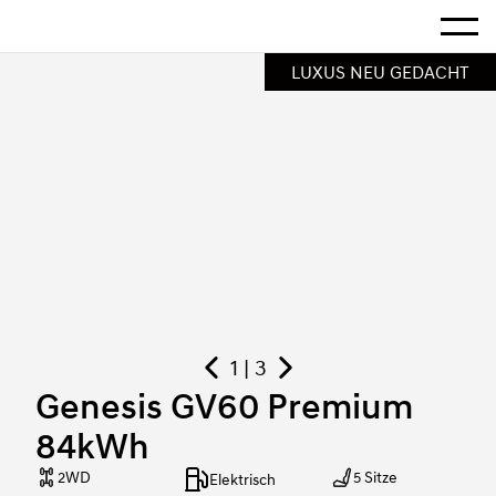
Startseite
Mehr a
Genesis GV60 Premium 84kWh
LUXUS NEU GEDACHT
1 | 3
Genesis GV60 Premium
84kWh
2WD
5 Sitze
Elektrisch