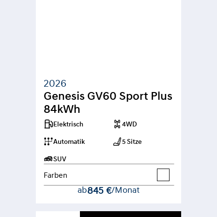
2026
Genesis GV60 Sport Plus 
84kWh
Elektrisch
4WD
Automatik
5 Sitze
SUV
Farben
ab
845 €
/Monat