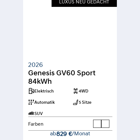
LUXUS NEU GEDACHT
2026
Genesis GV60 Sport 
84kWh
Elektrisch
4WD
Automatik
5 Sitze
SUV
Farben
ab
829 €
/Monat