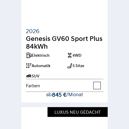
2026
Genesis GV60 Sport Plus 
84kWh
Elektrisch
4WD
Automatik
5 Sitze
SUV
Farben
ab
845 €
/Monat
LUXUS NEU GEDACHT