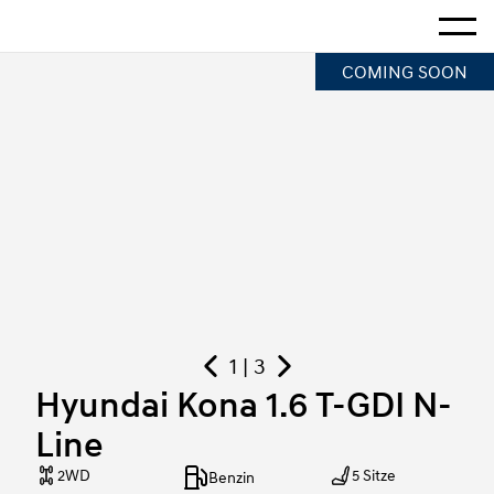
Startseite
Mehr a
Hyundai Kona 1.6 T-GDI N-Line
COMING SOON
1 | 3
Hyundai Kona 1.6 T-GDI N-
Line
2WD
5 Sitze
Benzin