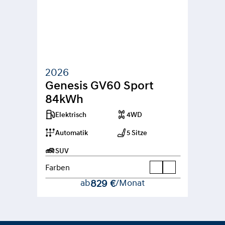
2026
Genesis GV60 Sport 
84kWh
Elektrisch
4WD
Automatik
5 Sitze
SUV
Farben
ab
829 €
/Monat