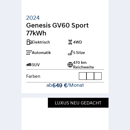
2024
Genesis GV60 Sport 
77kWh
Elektrisch
4WD
Automatik
5 Sitze
470 km 
SUV
Reichweite
Farben
ab
649 €
/Monat
LUXUS NEU GEDACHT