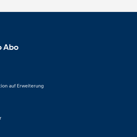
o Abo
tion auf Erweiterung
er