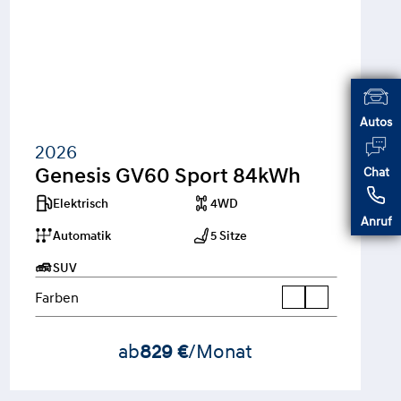
Autos
2026
Genesis GV60 Sport 84kWh
Chat
Elektrisch
4WD
Anruf
Automatik
5 Sitze
SUV
Farben
ab
829 €
/Monat