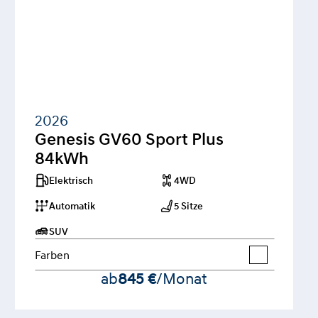
2026
Genesis GV60 Sport Plus 
84kWh
Elektrisch
4WD
Automatik
5 Sitze
SUV
Farben
ab
845 €
/Monat