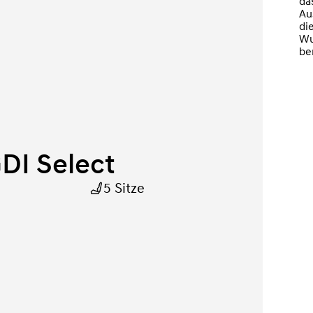
das
Au
di
Wu
be
DI Select
5 Sitze