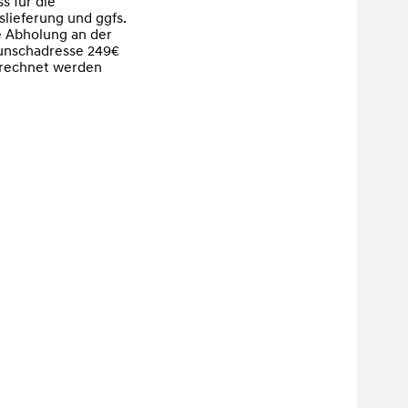
s für die 
slieferung und ggfs. 
e Abholung an der 
nschadresse 249€ 
rechnet werden
Weiter