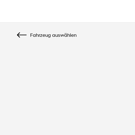
Startseite
Hyundai KONA 1.6 T-GDI Select
Fahrzeug auswählen