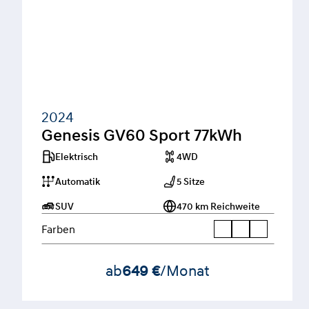
2024
Genesis GV60 Sport 77kWh
Elektrisch
4WD
Automatik
5 Sitze
SUV
470 km Reichweite
Farben
ab
649 €
/Monat