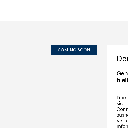
COMING SOON
De
Geh
blei
Durc
sich 
Conn
ausg
Verfü
Infor